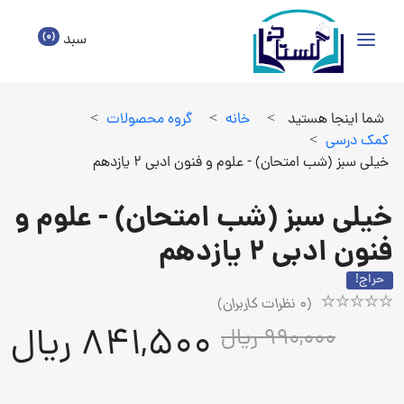
(0)
سبد
شما اینجا هستید
>
خانه
>
گروه محصولات
>
كمك درسي
>
خیلی سبز (شب امتحان) - علوم و فنون ادبی 2 یازدهم
خیلی سبز (شب امتحان) - علوم و
فنون ادبی 2 یازدهم
حراج!
(
0
نظرات کاربران)
Rated
1
841,500 ریال
990,000 ریال
5.00
out
of
5
based