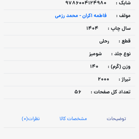
شابک :
9786004124980
مولف :
فاطمه اکران - محمد رزمی
سال چاپ :
1404
قطع :
رحلی
نوع جلد :
شومیز
وزن (گرم) :
140
تيراژ :
2000
تعداد كل صفحات :
56
توضیحات
مشخصات کالا
نظرات
(0)