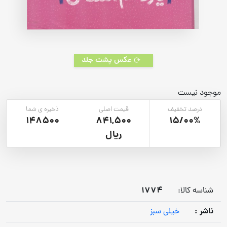
عکس پشت جلد
موجود نیست
درصد تخفیف
قیمت اصلی
ذخیره ی شما
148500
841,500
15/00%
ریال
1774
شناسه کالا:
ناشر :
خیلی سبز