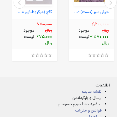
خیلی سبز (تست) - فلسفه یازدهم
گاج (میکروطلایی مینی) - دستور زبان فارسی
750,000
4,200,000
ریال
موجود
ریال
موجود
3,570,000
نیست
675,000
نیست
ریال
ریال
Rated
Rated
4.00
4.00
out
out
of
of
5
5
اطلاعات
نقشه سایت
ارسال و بازگرداندن
اعلامیه حفظ حریم خصوصی
قوانین و مقررات
درباره ما