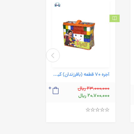
آجره 70 قطعه (بافرزندان) کیفی دسته دار بزرگ
23,000,000 ریال
535,000 ریال
20,700,000 ریال
Rated
Rated
4.00
4.00
out
out
of
of
5