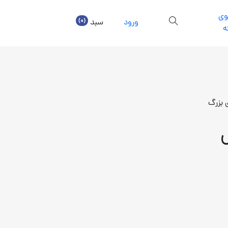
ی
(0)
ورود
سبد
ه
 بزرگ