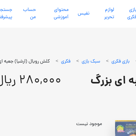
ازي
لوازم
محتواي
حساب
جستجو
نفيس
كري
تحرير
آموزشي
من
پیشرفت
بازي فكري
>
سبك بازي
>
فكري
>
کلش رویال (ارشیا) جعبه ای
280,000 ریال
ه ای بزرگ
موجود نیست