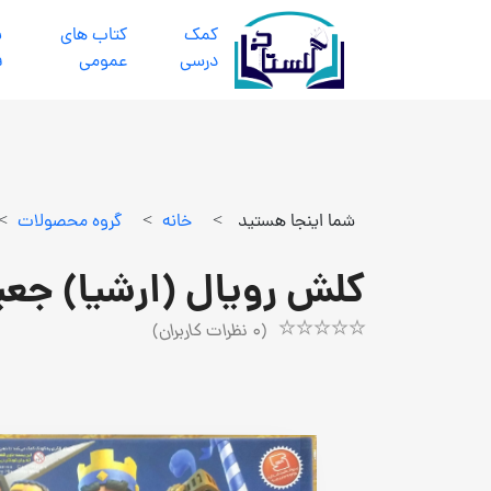
كمك
كتاب هاي
ب
درسي
عمومي
ف
شما اینجا هستید
>
خانه
>
گروه محصولات
>
کلش رویال (ارشیا) جعب
(
0
نظرات کاربران)
Rated
1
5.00
out
of
5
based
on
customer