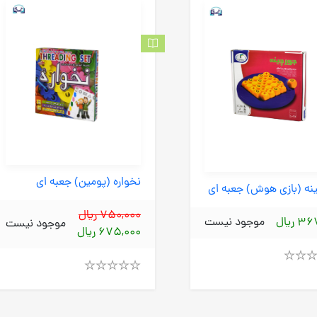
نخواره (پومین) جعبه ای
نه (بازی هوش) جعبه ای
750,000 ریال
 ریال
موجود نیست
موجود نیست
675,000 ریال
Rated
4.00
out
of