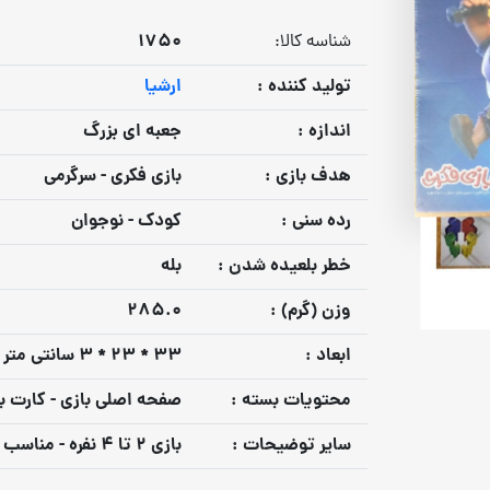
1750
شناسه کالا:
توليد كننده :
ارشیا
اندازه :
جعبه ای بزرگ
هدف بازي :
بازی فکری - سرگرمی
رده سني :
کودک - نوجوان
خطر بلعيده شدن :
بله
وزن (گرم) :
285.0
ابعاد :
33 * 23 * 3 سانتی متر
محتويات بسته :
صفحه اصلی بازی - کارت با
ساير توضيحات :
بازی 2 تا 4 نفره - مناسب 6 سال به بالا