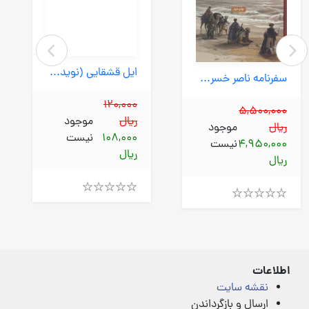
ایل قشقایی (نوید) رقعی شومیز
سفرنامه ناصر خسرو (علمی وفرهنگی) رقعی سلفون
120,000
5,500,000
ریال
موجود
ریال
موجود
108,000
نیست
4,950,000
نیست
ریال
ریال
Rated
Rated
4.00
4.00
out
out
of
of
5
5
اطلاعات
نقشه سایت
ارسال و بازگرداندن