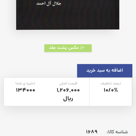
عکس پشت جلد
اضافه به سبد خرید
درصد تخفیف
قیمت اصلی
ذخیره ی شما
134000
1,206,000
10/0%
ریال
1689
شناسه کالا: