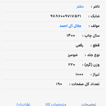
ناشر :
مظفر
شابک :
9786009717521
مولف :
جلال آل احمد
سال چاپ :
1400
قطع :
رقعی
نوع جلد :
شومیز
وزن (گرم) :
220
تيراژ :
1000
تعداد كل صفحات :
190
توضیحات
مشخصات کالا
نظرات
(0)