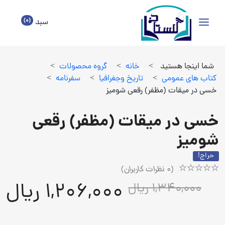
(0)
سبد
شما اینجا هستید
>
خانه
>
گروه محصولات
>
كتاب هاي عمومي
>
تاريخ وجغرافيا
>
سفرنامه
>
خسی در میقات (مظفر) رقعی شومیز
خسی در میقات (مظفر) رقعی
شومیز
حراج!
(
0
نظرات کاربران)
Rated
1
1,206,000 ریال
1,340,000 ریال
5.00
out
of
5
based