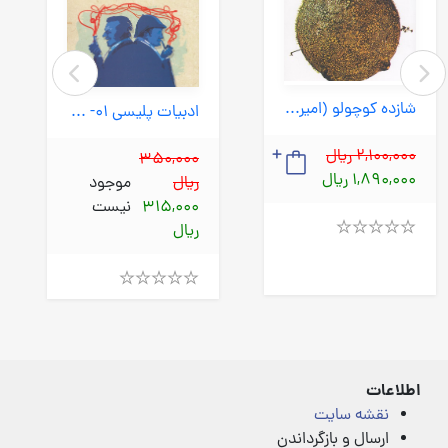
شازده کوچولو (امیرکبیر) رقعی شومیز
ادبیات پلیسی 01- دکتر جکیل و آقای هولمز (قطره) رقعی شومیز
2,100,000 ریال
350,000
1,890,000 ریال
ریال
موجود
315,000
نیست
ریال
Rated
4.00
out
of
Rated
5
4.00
out
of
5
اطلاعات
نقشه سایت
ارسال و بازگرداندن