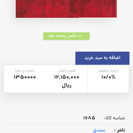
عکس پشت جلد
اضافه به سبد خرید
درصد تخفیف
قیمت اصلی
ذخیره ی شما
1350000
12,150,000
10/0%
ریال
1685
شناسه کالا:
ناشر :
مصدق