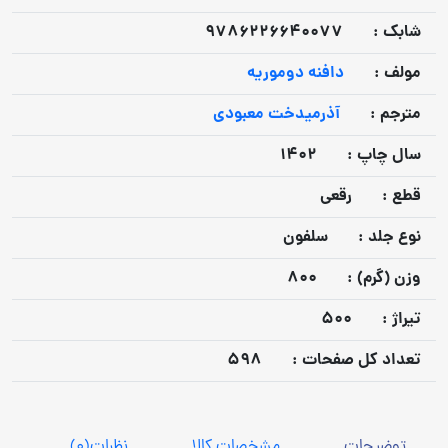
شابک :
9786226640077
مولف :
دافنه دوموریه
مترجم :
آذرمیدخت معبودی
سال چاپ :
1402
قطع :
رقعی
نوع جلد :
سلفون
وزن (گرم) :
800
تيراژ :
500
تعداد كل صفحات :
598
توضیحات
مشخصات کالا
نظرات
(0)