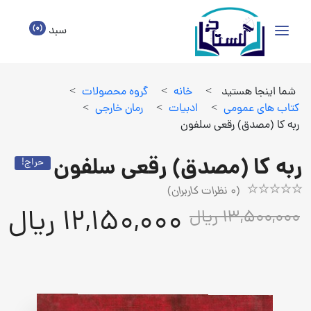
(0)
سبد
شما اینجا هستید
>
خانه
>
گروه محصولات
>
كتاب هاي عمومي
>
ادبيات
>
رمان خارجي
>
ربه کا (مصدق) رقعی سلفون
ربه کا (مصدق) رقعی سلفون
حراج!
(
0
نظرات کاربران)
Rated
1
12,150,000 ریال
13,500,000 ریال
5.00
out
of
5
based
on
customer
rating