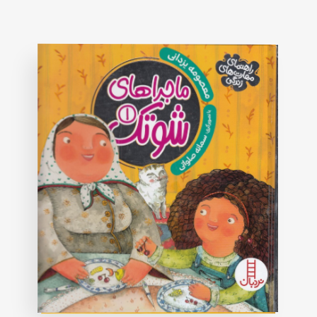
based
on
customer
rating