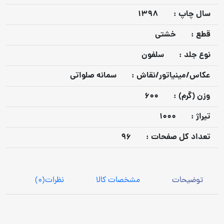
سال چاپ :
1398
قطع :
خشتی
نوع جلد :
سلفون
عكاس/مينياتور/نقاش :
سمانه صلواتی
وزن (گرم) :
600
تيراژ :
1000
تعداد كل صفحات :
96
توضیحات
مشخصات کالا
نظرات
(0)