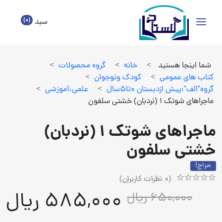
(0)
سبد
شما اینجا هستید
>
خانه
>
گروه محصولات
>
كتاب هاي عمومي
>
كودك ونوجوان
>
گروه"الف":پيش ازدبستان 0تا5سال
>
علمي،آموزشي
>
ماجراهای شوتک 1 (نردبان) خشتی سلفون
ماجراهای شوتک 1 (نردبان)
خشتی سلفون
حراج!
(
0
نظرات کاربران)
Rated
1
585,000 ریال
650,000 ریال
5.00
out
of
5