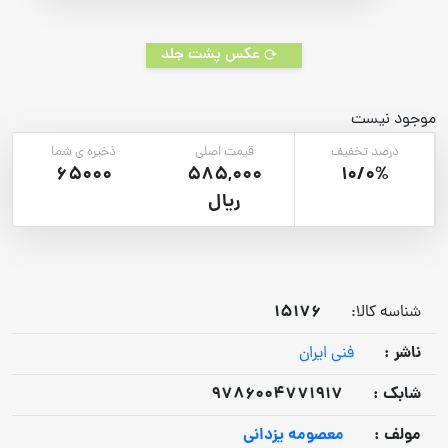
عکس پشت جلد
موجود نیست
درصد تخفیف
قیمت اصلی
ذخیره ی شما
65000
585,000
10/0%
ریال
15176
شناسه کالا:
ناشر :
فنی ایران
شابک :
9786004771917
مولف :
معصومه یزدانی