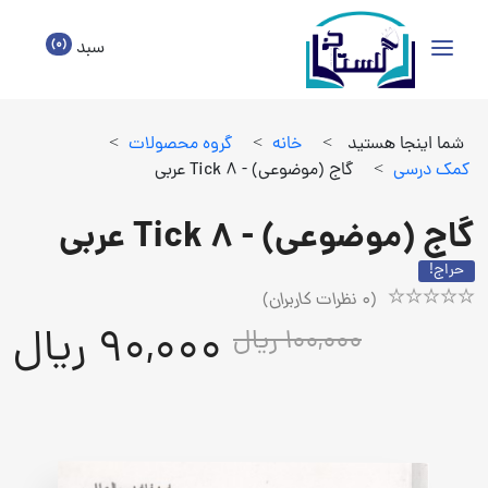
(0)
سبد
شما اینجا هستید
>
خانه
>
گروه محصولات
>
كمك درسي
>
گاج (موضوعی) - Tick 8 عربی
گاج (موضوعی) - Tick 8 عربی
حراج!
(
0
نظرات کاربران)
Rated
1
90,000 ریال
100,000 ریال
5.00
out
of
5
based
on
customer
rating