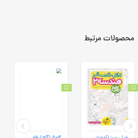
محصولات مرتبط
خیلی سبز (آموزش شگفت) - هندسه 2 یازدهم
504 (گاج) رقعی شومیز