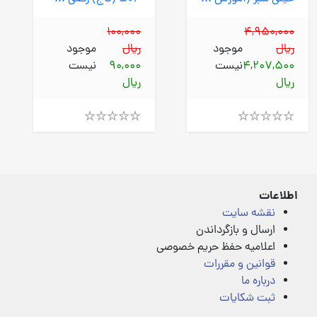
100,000
4,950,000
ریال
موجود
ریال
موجود
4,207,500
نیست
90,000
نیست
ریال
ریال
Rated
Rated
4.00
4.00
out
out
of
of
5
5
اطلاعات
نقشه سایت
ارسال و بازگرداندن
اعلامیه حفظ حریم خصوصی
قوانین و مقررات
درباره ما
ثبت شکایات