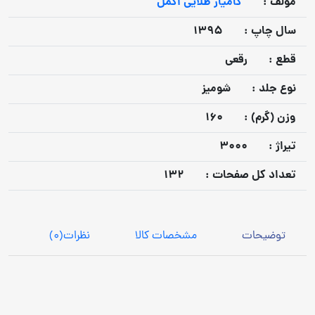
مولف :
کامیار طلایی اکمل
سال چاپ :
1395
قطع :
رقعی
نوع جلد :
شومیز
وزن (گرم) :
160
تيراژ :
3000
تعداد كل صفحات :
132
توضیحات
مشخصات کالا
نظرات
(0)