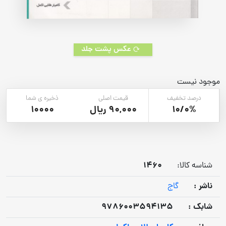
عکس پشت جلد
موجود نیست
درصد تخفیف
قیمت اصلی
ذخیره ی شما
10/0%
90,000 ریال
10000
1460
شناسه کالا:
ناشر :
گاج
شابک :
9786003594135