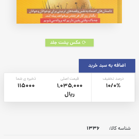
عکس پشت جلد
اضافه به سبد خرید
درصد تخفیف
قیمت اصلی
ذخیره ی شما
115000
1,035,000
10/0%
ریال
1336
شناسه کالا: