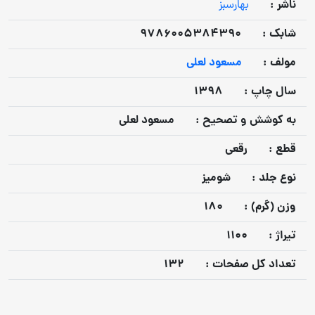
ناشر :
بهارسبز
شابک :
9786005384390
مولف :
مسعود لعلی
سال چاپ :
1398
به كوشش و تصحيح :
مسعود لعلی
قطع :
رقعی
نوع جلد :
شومیز
وزن (گرم) :
180
تيراژ :
1100
تعداد كل صفحات :
132