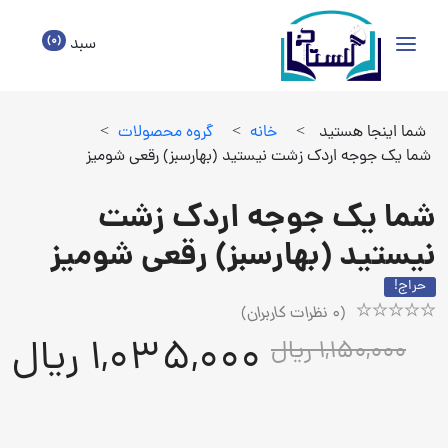
(0)
سبد
شما اینجا هستید
>
خانه
>
گروه محصولات
>
شما یک جوجه اردک زشت نیستید (بهارسبز) رقعی شومیز
شما یک جوجه اردک زشت
نیستید (بهارسبز) رقعی شومیز
حراج!
(
0
نظرات کاربران)
Rated
1
1,035,000 ریال
1,150,000 ریال
5.00
out
of
5
based
on
customer