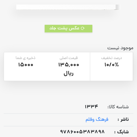
rating
عکس پشت جلد
موجود نیست
درصد تخفیف
قیمت اصلی
ذخیره ی شما
15000
135,000
10/0%
ریال
1334
شناسه کالا:
ناشر :
فرهنگ وقلم
شابک :
9786005383898