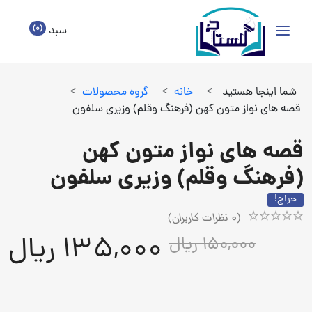
(0)
سبد
شما اینجا هستید
>
خانه
>
گروه محصولات
>
قصه های نواز متون کهن (فرهنگ وقلم) وزیری سلفون
قصه های نواز متون کهن
(فرهنگ وقلم) وزیری سلفون
حراج!
(
0
نظرات کاربران)
Rated
1
135,000 ریال
150,000 ریال
5.00
out
of
5
based
on
customer