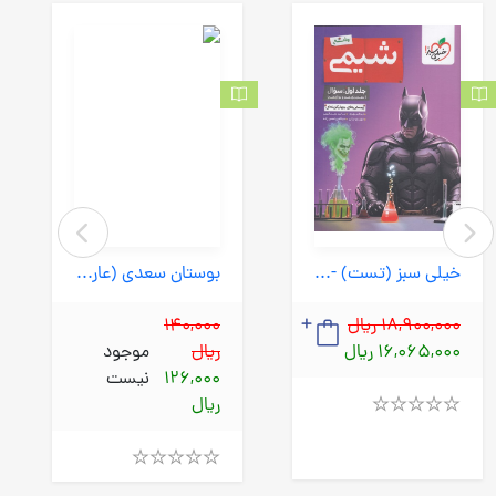
خیلی سبز (تست) - بتمن شیمی جامع جلد اول سوال
بوستان سعدی (عارف کامل) 1/8سلفون
18,900,000 ریال
140,000
16,065,000 ریال
ریال
موجود
126,000
نیست
ریال
Rated
4.00
out
Rated
of