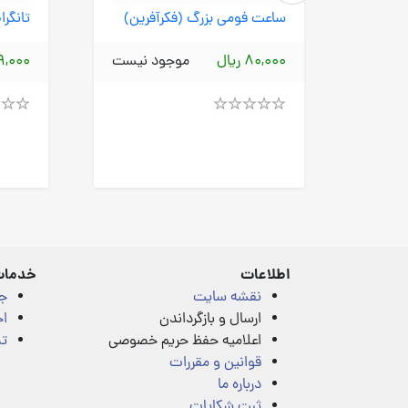
فرین)
ساعت فومی بزرگ (فکرآفرین)
تانگر
 نیست
80,000 ریال
موجود نیست
9,000 ریا
Rated
Rated
4.00
4.00
out
out
of
of
5
5
اطلاعات
خدمات
نقشه سایت
ج
ارسال و بازگرداندن
اخ
اعلامیه حفظ حریم خصوصی
تم
قوانین و مقررات
درباره ما
ثبت شکایات