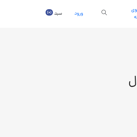
ی
(0)
ورود
سبد
ه