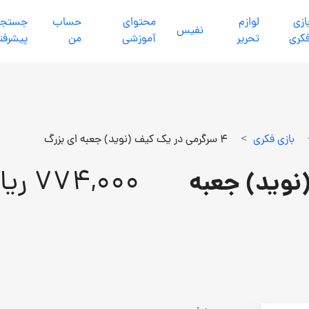
ازي
لوازم
محتواي
حساب
جستجو
نفيس
كري
تحرير
آموزشي
من
پیشرفت
بازي فكري
>
4 سرگرمی در یک کیف (نوید) جعبه ای بزرگ
774,000 ریال
نوید) جعبه