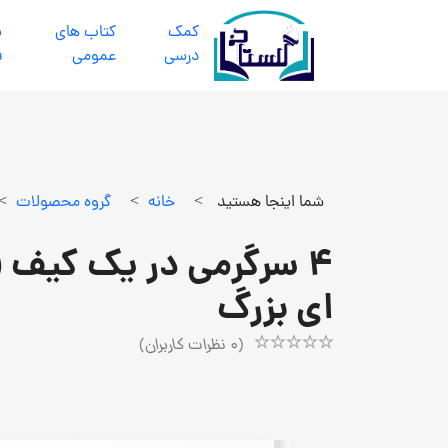
كمك
كتاب هاي
ب
درسي
عمومي
ف
شما اینجا هستید
>
خانه
>
گروه محصولات
>
4 سرگرمی در یک کیف (
ای بزرگ
(
0
نظرات کاربران)
Rated
1
5.00
out
of
5
based