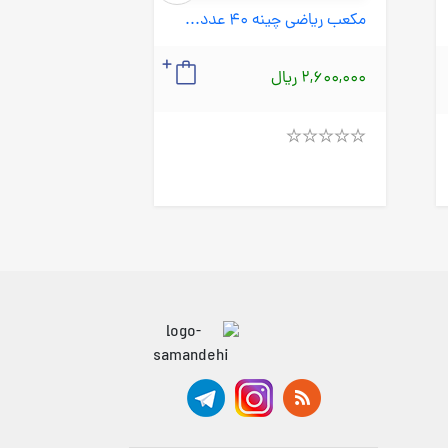
مکعب ریاضی چینه 40 عددی (آوای باران) جعبه ای
2,600,000 ریال
350,000 ریال
Rated
4.00
Rated
out
4.00
of
out
5
of
5