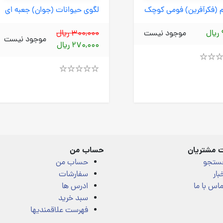
ام (فکرآفرین) فومی کوچک
لگوی حیوانات (جوان) جعبه ای
ل
موجود نیست
300,000 ریال
موجود نیست
270,000 ریال
Rated
4.00
out
of
5
 مشتریان
حساب من
ستجو
حساب من
بار
سفارشات
اس با ما
ادرس ها
سبد خرید
فهرست علاقمندیها