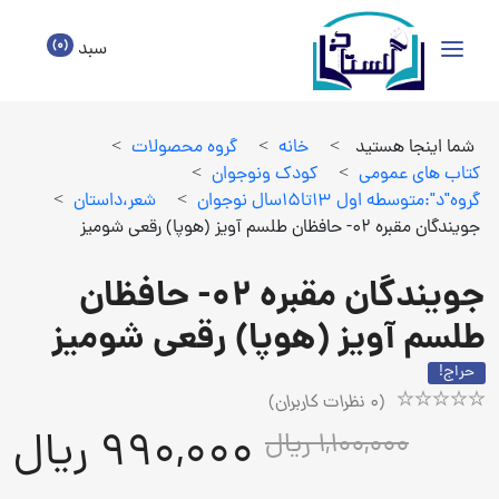
(0)
سبد
شما اینجا هستید
>
خانه
>
گروه محصولات
>
كتاب هاي عمومي
>
كودك ونوجوان
>
گروه"د":متوسطه اول 13تا15سال نوجوان
>
شعر،داستان
>
جویندگان مقبره 02- حافظان طلسم آویز (هوپا) رقعی شومیز
جویندگان مقبره 02- حافظان
طلسم آویز (هوپا) رقعی شومیز
حراج!
(
0
نظرات کاربران)
Rated
1
990,000 ریال
1,100,000 ریال
5.00
out
of
5