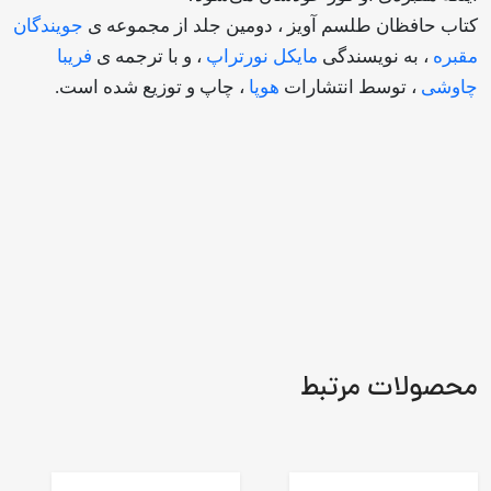
کتاب حافظان طلسم آویز ، دومین جلد از مجموعه ی
جویندگان
مقبره
، به نویسندگی
مایکل نورتراپ
، و با ترجمه ی
فریبا
چاوشی
، توسط انتشارات
هوپا
، چاپ و توزیع شده است.
محصولات مرتبط