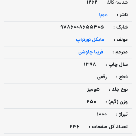
1262
شناسه کالا:
ناشر :
هوپا
شابک :
9786008655305
مولف :
مایکل نورتراپ
مترجم :
فریبا چاوشی
سال چاپ :
1398
قطع :
رقعی
نوع جلد :
شومیز
وزن (گرم) :
250
تيراژ :
1000
تعداد كل صفحات :
236