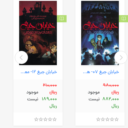
خیابان جیغ 07- هجوم معمولی ها (پیدایش) پالتویی شومیز
خیابان جیغ 12- معمای بچه ی عوضی (پیدایش) پالتویی شومیز
210,000
980,000
ریال
موجود
ریال
موجود
882,000
نیست
189,000
نیست
ریال
ریال
Rated
Rated