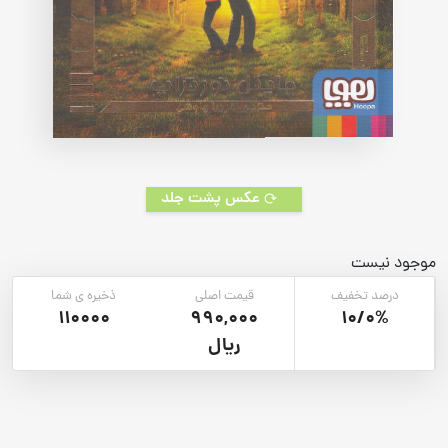
عکس پشت جلد
موجود نیست
درصد تخفیف
قیمت اصلی
ذخیره ی شما
110000
990,000
10/0%
ریال