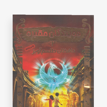
based
on
customer
rating