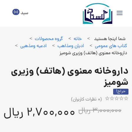
(0)
سبد
شما اینجا هستید
>
خانه
>
گروه محصولات
>
كتاب هاي عمومي
>
اديان ومذاهب
>
ادعيه ومذهبي
>
داروخانه معنوی (هاتف) وزیری شومیز
داروخانه معنوی (هاتف) وزیری
شومیز
حراج!
(
0
نظرات کاربران)
Rated
1
2,700,000 ریال
3,000,000 ریال
5.00
out
of
5
based