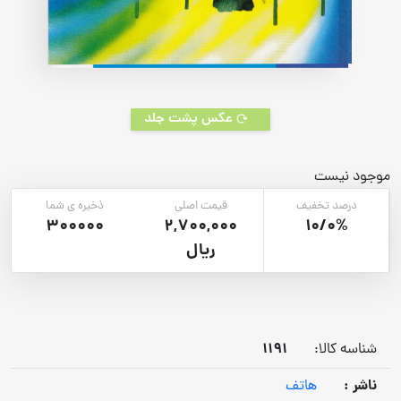
عکس پشت جلد
موجود نیست
درصد تخفیف
قیمت اصلی
ذخیره ی شما
300000
2,700,000
10/0%
ریال
1191
شناسه کالا:
ناشر :
هاتف