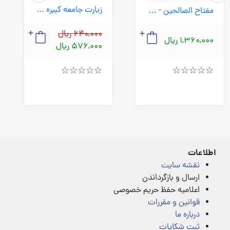
زیارت جامعه کبیره - کنزالصالحین (آیین دانش) 1/8 شومیز
مفتاح الصالحین - منتخب مفاتیح الجنان (آیین دانش) 1/16 سلفون
640,000 ریال
1,360,000 ریال
576,000 ریال
Rated
Rated
4.00
4.00
out
out
of
of
5
5
اطلاعات
نقشه سایت
ارسال و بازگرداندن
اعلامیه حفظ حریم خصوصی
قوانین و مقررات
درباره ما
ثبت شکایات