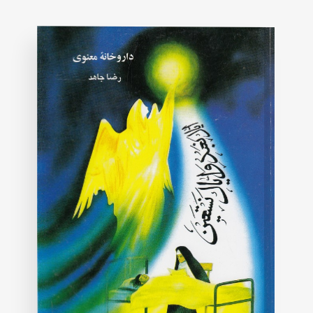
on
customer
rating