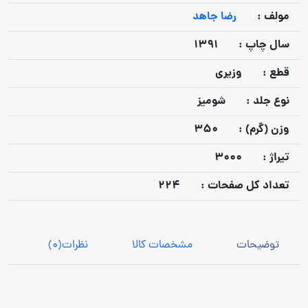
مولف :
رضا جاهد
سال چاپ :
1391
قطع :
وزیری
نوع جلد :
شومیز
وزن (گرم) :
350
تيراژ :
3000
تعداد كل صفحات :
224
توضیحات
مشخصات کالا
نظرات
(0)