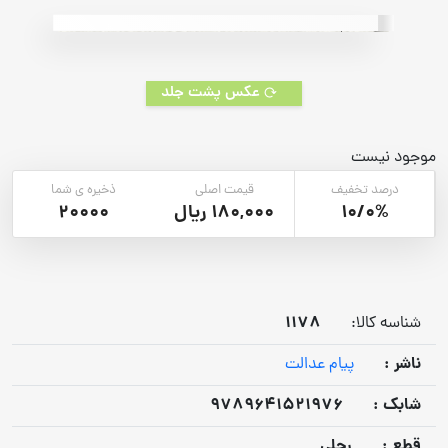
rating
عکس پشت جلد
موجود نیست
درصد تخفیف
قیمت اصلی
ذخیره ی شما
10/0%
180,000 ریال
20000
1178
شناسه کالا:
ناشر :
پیام عدالت
شابک :
9789641521976
قطع :
رحلی