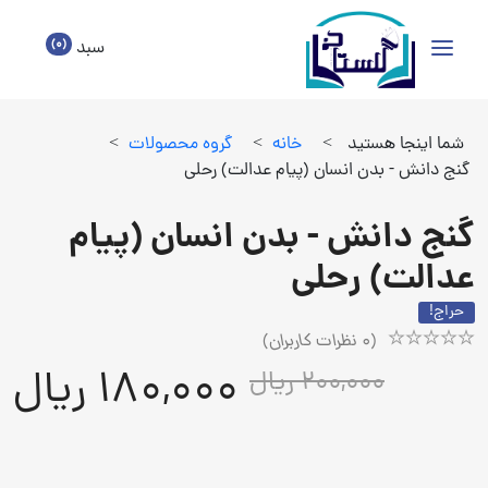
(0)
سبد
شما اینجا هستید
>
خانه
>
گروه محصولات
>
گنج دانش - بدن انسان (پیام عدالت) رحلی
گنج دانش - بدن انسان (پیام
عدالت) رحلی
حراج!
(
0
نظرات کاربران)
Rated
1
180,000 ریال
200,000 ریال
5.00
out
of
5
based
on
customer