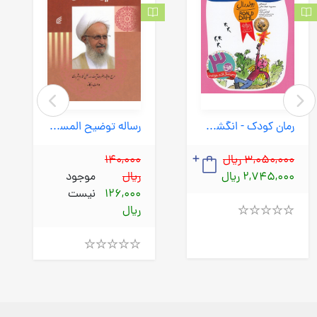
رمان کودک - انگشت جادویی (فندق) رقعی شومیز
رساله توضیح المسائل مکارم (قدیانی) وزیری شومیز
3,050,000 ریال
140,000
2,745,000 ریال
ریال
موجود
126,000
نیست
ریال
Rated
4.00
out
Rated
of
4.00
5
out
of
5