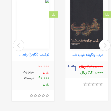
ترغیب (گلریز) رقعی شومیز
غرب چگونه غرب شد؟ (روزنه) رقعی شومیز
100,000
6,800,000 ریال
ریال
موجود
6,120,000 ریال
90,000
نیست
ریال
Rated
4.00
out
Rated
of
4.00
5
out