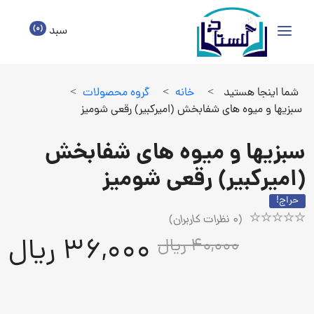
(0)
سبد
شما اینجا هستید
>
خانه
>
گروه محصولات
>
سبزیها و میوه های شفابخش (امیرکبیر) رقعی شومیز
سبزیها و میوه های شفابخش
(امیرکبیر) رقعی شومیز
حراج!
(
0
نظرات کاربران)
Rated
1
36,000 ریال
40,000 ریال
5.00
out
of
5
based
on
customer