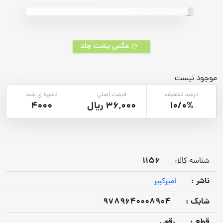
rating
عکس پشت جلد
موجود نیست
درصد تخفیف
قیمت اصلی
ذخیره ی شما
10/0%
36,000 ریال
4000
1156
شناسه کالا:
ناشر :
امیرکبیر
شابک :
9789640008904
قطع :
رقعی