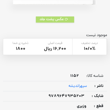
عکس پشت جلد
موجود نیست
درصد تخفیف
قیمت اصلی
ذخیره ی شما
10/0%
16,200 ریال
1800
1152
شناسه کالا:
ناشر :
سپهراندیشه
شابک :
9789647935203
قطع :
وزیری