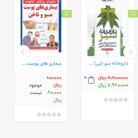
بیماری های پوست مو و ناخن (سپهراندیشه) وزیری شومیز
داروخانه سبز (نی) رقعی شومیز
100,000
8,800,000 ریال
ریال
موجود
7,920,000 ریال
80,000
نیست
ریال
Rated
4.00
out
Rated
of
4.00
5
out
of