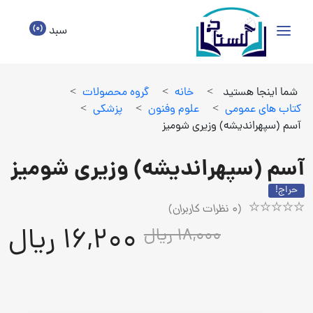
(0)
سبد
شما اینجا هستید
>
خانه
>
گروه محصولات
>
كتاب هاي عمومي
>
علوم وفنون
>
پزشكي
>
آسم (سپهراندیشه) وزیری شومیز
آسم (سپهراندیشه) وزیری شومیز
حراج!
(
0
نظرات کاربران)
Rated
1
16,200 ریال
18,000 ریال
5.00
out
of
5
based
on
customer
rating