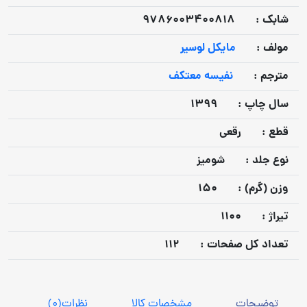
شابک :
9786003400818
مولف :
مایکل لوسیر
مترجم :
نفیسه معتکف
سال چاپ :
1399
قطع :
رقعی
نوع جلد :
شومیز
وزن (گرم) :
150
تيراژ :
1100
تعداد كل صفحات :
112
توضیحات
مشخصات کالا
نظرات
(0)