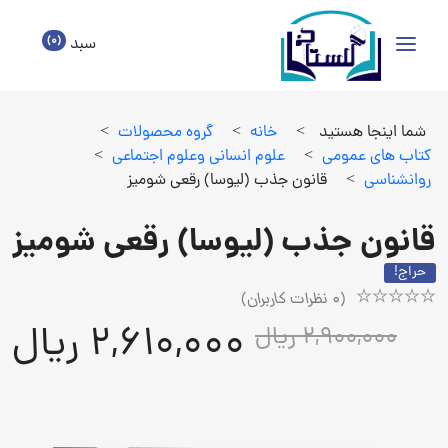
(0)
سبد
شما اینجا هستید
>
خانه
>
گروه محصولات
>
كتاب هاي عمومي
>
علوم انساني وعلوم اجتماعي
>
روانشناسي
>
قانون جذب (لیوسا) رقعی شومیز
قانون جذب (لیوسا) رقعی شومیز
حراج!
(
0
نظرات کاربران)
Rated
1
2,610,000 ریال
2,900,000 ریال
5.00
out
of
5
based
on
customer
rating