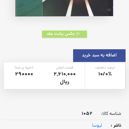
عکس پشت جلد
اضافه به سبد خرید
درصد تخفیف
قیمت اصلی
ذخیره ی شما
290000
2,610,000
10/0%
ریال
1052
شناسه کالا:
ناشر :
لیوسا