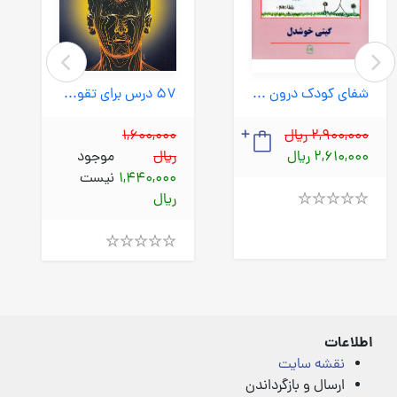
شفای کودک درون (پیکان) وزیری شومیز
57 درس برای تقویت حافظه (اختران) رقعی شومیز
2,900,000 ریال
1,600,000
2,610,000 ریال
ریال
موجود
1,440,000
نیست
ریال
Rated
4.00
out
Rated
of
4.00
5
out
of
5
اطلاعات
نقشه سایت
ارسال و بازگرداندن