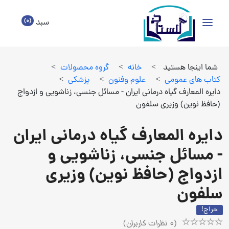
(0)
سبد
شما اینجا هستید
>
خانه
>
گروه محصولات
>
كتاب هاي عمومي
>
علوم وفنون
>
پزشكي
>
دایره المعارف گیاه درمانی ایران - مسائل جنسی، زناشویی و ازدواج
(حافظ نوین) وزیری سلفون
دایره المعارف گیاه درمانی ایران
- مسائل جنسی، زناشویی و
ازدواج (حافظ نوین) وزیری
سلفون
حراج!
(
0
نظرات کاربران)