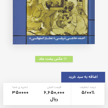
عکس پشت جلد
اضافه به سبد خرید
درصد تخفیف
قیمت اصلی
ذخیره ی شما
350000
6,650,000
5/00%
ریال