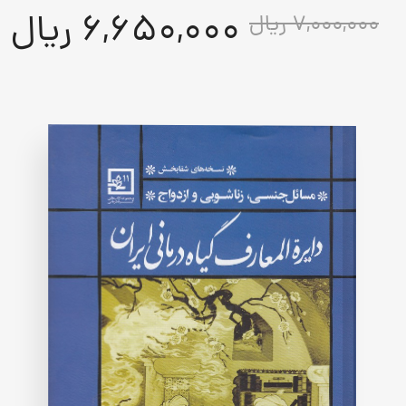
Rated
1
6,650,000 ریال
7,000,000 ریال
5.00
out
of
5
based
on
customer
rating