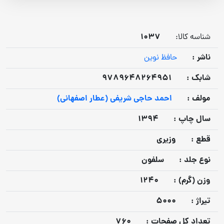
1037
شناسه کالا:
ناشر :
حافظ نوین
شابک :
9789648264951
مولف :
احمد حاجی شریفی (عطار اصفهانی)
سال چاپ :
1394
قطع :
وزیری
نوع جلد :
سلفون
وزن (گرم) :
1240
تيراژ :
5000
تعداد كل صفحات :
760