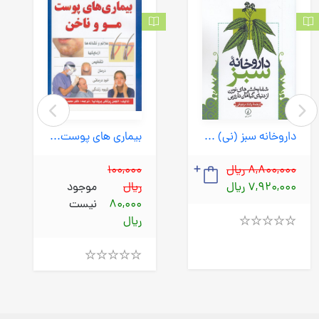
بیماری های پوست مو و ناخن (سپهراندیشه) وزیری شومیز
داروخانه سبز (نی) رقعی شومیز
100,000
8,800,000 ریال
ریال
موجود
7,920,000 ریال
80,000
نیست
ریال
Rated
4.00
out
Rated
of
4.00
5
out
of
5