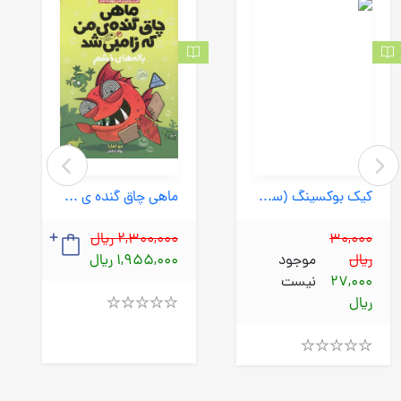
کیک بوکسینگ (سپهراندیشه) وزیری شومیز
ماهی چاق گنده ی من که زامبی شد 03- باله های خشم (پرتقال) رقعی شومیز
30,000
2,300,000 ریال
ریال
موجود
1,955,000 ریال
27,000
نیست
ریال
Rated
4.00
out
of
Rated
5
4.00
out