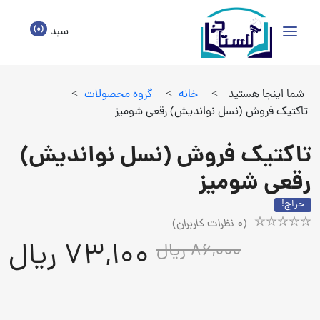
(0)
سبد
شما اینجا هستید
>
خانه
>
گروه محصولات
>
تاکتیک فروش (نسل نواندیش) رقعی شومیز
تاکتیک فروش (نسل نواندیش)
رقعی شومیز
حراج!
(
0
نظرات کاربران)
Rated
1
73,100 ریال
86,000 ریال
5.00
out
of
5
based
on
customer