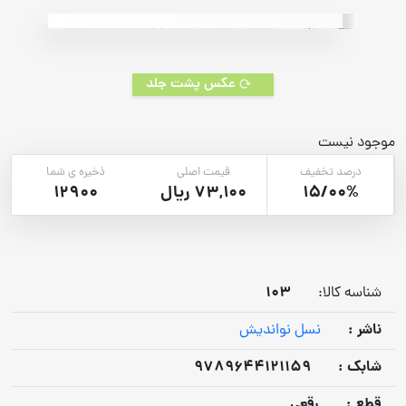
rating
عکس پشت جلد
موجود نیست
درصد تخفیف
قیمت اصلی
ذخیره ی شما
15/00%
73,100 ریال
12900
103
شناسه کالا:
ناشر :
نسل نواندیش
شابک :
9789644121159
قطع :
رقعی